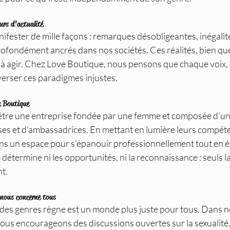
urs d’actualité
ifester de mille façons : remarques désobligeantes, inégalité
ofondément ancrés dans nos sociétés. Ces réalités, bien que
à agir. Chez Love Boutique, nous pensons que chaque voix, 
verser ces paradigmes injustes.
e Boutique
être une entreprise fondée par une femme et composée d’un
es et d’ambassadrices. En mettant en lumière leurs compéten
ons un espace pour s’épanouir professionnellement tout en ét
 détermine ni les opportunités, ni la reconnaissance : seuls la
t.
s nous concerne tous
 des genres règne est un monde plus juste pour tous. Dans n
us encourageons des discussions ouvertes sur la sexualité, l