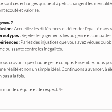
e sont ces échanges qui, petit à petit, changent les mentalité
nt écouté et valorisé.
gement ?
lusion
 : Accueillez les différences et défendez l’égalité dans
éréotypes
 : Rejetez les jugements liés au genre et combattez
périences
 : Parlez des injustices que vous avez vécues ou obs
me puissante contre les inégalités.
nous croyons que chaque geste compte. Ensemble, nous pou
 une réalité et non un simple idéal. Continuons à avancer, à él
pas à la fois.
 monde d’équité et de respect. ✨