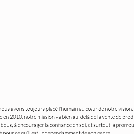
ous avons toujours placé l’humain au cœur de notre vision. 
se en 2010, notre mission va bien au-delà de la vente de produ
tabous, à encourager la confiance en soi, et surtout, à prom
é pour ce qu’il est, indépendamment de son genre.