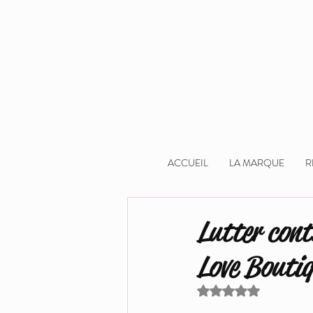
ACCUEIL
LA MARQUE
R
Lutter cont
Love Bouti
Noté NaN étoiles sur