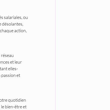
s salariales, ou 
 désolantes, 
chaque action, 
 réseau 
ces et leur 
ant elles-
 passion et 
otre quotidien 
e bien-être et 