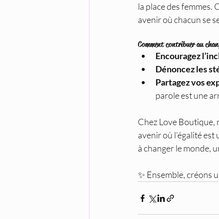
la place des femmes. C
avenir où chacun se se
Comment contribuer au chan
Encouragez l’inc
Dénoncez les st
Partagez vos ex
parole est une ar
Chez Love Boutique, 
avenir où l’égalité est
à changer le monde, un 
✨ Ensemble, créons un