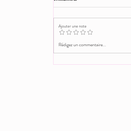
Ajouter une note
Lingerie grande taille : se sentir belle,
Rédigez un commentaire...
désirable et confiante à chaque
instant