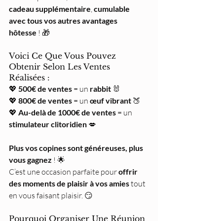
cadeau supplémentaire
, 
cumulable 
avec tous vos autres avantages 
hôtesse
 ! 🎁
Voici Ce Que Vous Pouvez 
Obtenir Selon Les Ventes 
Réalisées :
💖 
500€ de ventes
 = un 
rabbit
 🐰
💖 
800€ de ventes
 = un 
œuf vibrant
 🍑
💖 
Au-delà de 1000€ de ventes
 = un 
stimulateur clitoridien
 💋
Plus vos copines sont généreuses, plus 
vous gagnez
 ! 🌟 
C’est une occasion parfaite pour 
offrir 
des moments de plaisir à vos amies
 tout 
en vous faisant plaisir. 😏
Pourquoi Organiser Une Réunion 