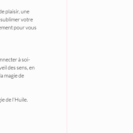
e plaisir, une 
r sublimer votre 
lement pour vous 
nnecter à soi-
eil des sens, en 
la magie de 
e de l'Huile. 