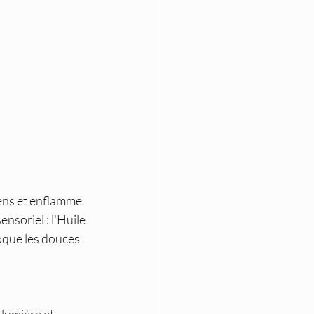
sens et enflamme 
soriel : l'Huile 
oque les douces 