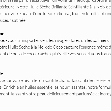
brassée par un éclat divin, un voile lumineux qui capture la 
érieure. Notre Huile Sèche Brillante Scintillante à la Noix de
uminer votre peau d'une lueur radieuse, tout en lui offrant un
uceur satinée.
sme
ssez-vous transporter vers les rivages dorés où les palmiers 
tre Huile Sèche à la Noix de Coco capture l'essence même de
nt de noix de coco fraîche qui éveille vos sens et vous trans
le
se sur votre peau tel un souffle chaud, laissant derrière elle 
e. Enrichie en huiles essentielles nourrissantes, notre formul
ment, laissant votre peau délicieusement parfumée et incro