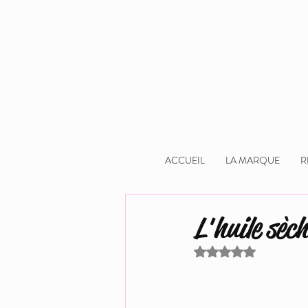
ACCUEIL
LA MARQUE
R
L'huile sèc
Noté NaN étoiles sur