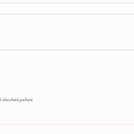
Le Pi
Sextoys pour hommes : le guide Love
Boutique pour explorer votre plaisir
i décolleté pailleté 