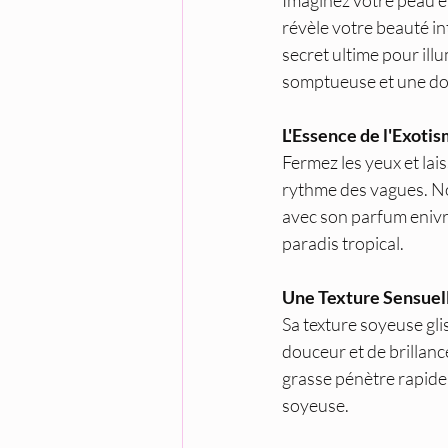
Imaginez votre peau em
révèle votre beauté int
secret ultime pour ill
somptueuse et une do
L'Essence de l'Exoti
Fermez les yeux et lai
rythme des vagues. No
avec son parfum enivra
paradis tropical.
Une Texture Sensuel
Sa texture soyeuse glis
douceur et de brillanc
grasse pénètre rapide
soyeuse.