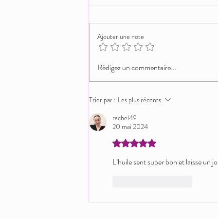
Ajouter une note
Lingerie grande taille : se sentir belle,
Rédigez un commentaire...
désirable et confiante à chaque
instant
Trier par :
Les plus récents
rachel49
20 mai 2024
Noté 5 étoiles sur 5.
L’huile sent super bon et laisse un jol
J'aime
Répondre