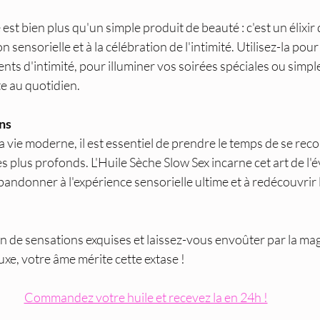
 est bien plus qu'un simple produit de beauté : c'est un élixir d
on sensorielle et à la célébration de l'intimité. Utilisez-la pou
nts d'intimité, pour illuminer vos soirées spéciales ou simp
te au quotidien.
ens
la vie moderne, il est essentiel de prendre le temps de se reco
s plus profonds. L'Huile Sèche Slow Sex incarne cet art de l'év
bandonner à l'expérience sensorielle ultime et à redécouvrir 
 de sensations exquises et laissez-vous envoûter par la magi
uxe, votre âme mérite cette extase !
Commandez votre huile et recevez la en 24h !