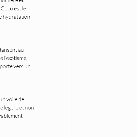
lumière et 
 Coco est le 
e hydratation 
dansent au 
 l'exotisme, 
porte vers un 
un voile de 
e légère et non 
yablement 