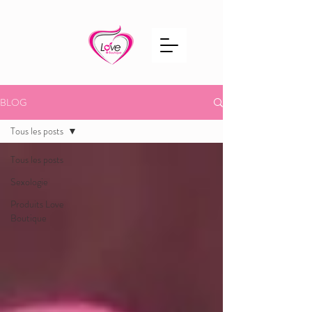
BLOG
Tous les posts
Tous les posts
Sexologie
Produits Love
Boutique