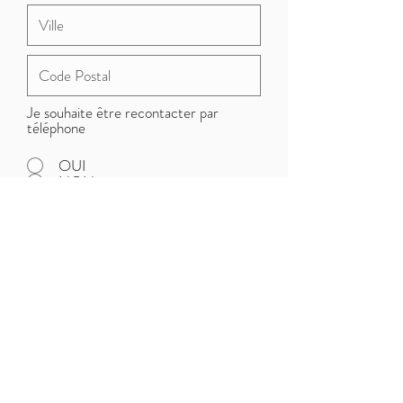
Je souhaite être recontacter par
téléphone
OUI
NON
OU CONTACTEZ ANGÉLIQUE
DIRECTEMENT
Au :
06.16.25.21.21
Envoyer
Appel Gratuit